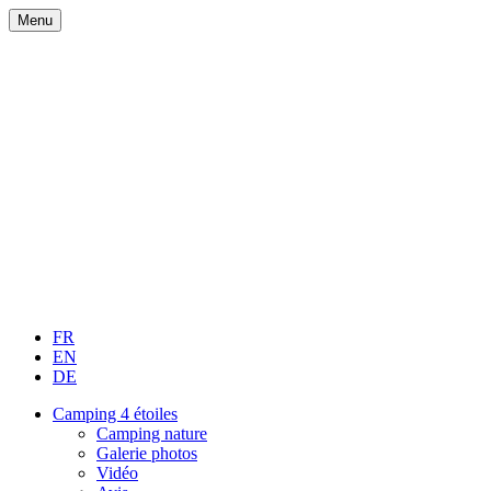
Menu
FR
EN
DE
Camping 4 étoiles
Camping nature
Galerie photos
Vidéo