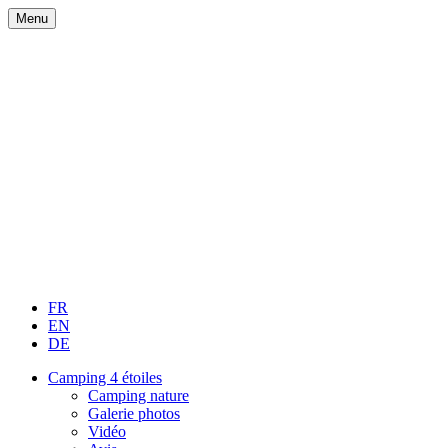
Menu
FR
EN
DE
Camping 4 étoiles
Camping nature
Galerie photos
Vidéo