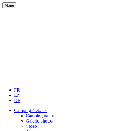
Menu
FR
EN
DE
Camping 4 étoiles
Camping nature
Galerie photos
Vidéo