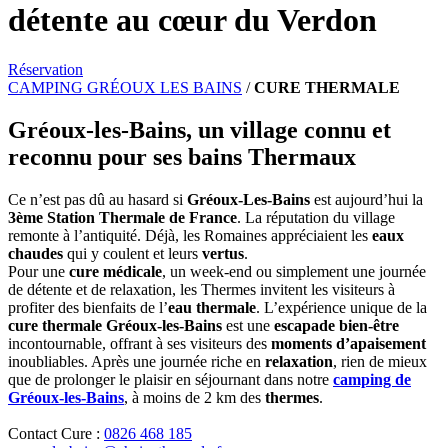
détente au cœur du Verdon
Réservation
CAMPING GRÉOUX LES BAINS
/
CURE THERMALE
Gréoux-les-Bains, un village connu et
reconnu pour ses bains Thermaux
Ce n’est pas dû au hasard si
Gréoux-Les-Bains
est aujourd’hui la
3ème Station Thermale de France
. La réputation du village
remonte à l’antiquité. Déjà, les Romaines appréciaient les
eaux
chaudes
qui y coulent et leurs
vertus
.
Pour une
cure médicale
, un week-end ou simplement une journée
de détente et de relaxation, les Thermes invitent les visiteurs à
profiter des bienfaits de l’
eau thermale
. L’expérience unique de la
cure thermale Gréoux-les-Bains
est une
escapade bien-être
incontournable, offrant à ses visiteurs des
moments d’apaisement
inoubliables. Après une journée riche en
relaxation
, rien de mieux
que de prolonger le plaisir en séjournant dans notre
camping de
Gréoux-les-Bains
, à moins de 2 km des
thermes
.
Contact Cure :
0826 468 185