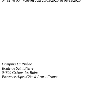
04 92 78 05 47
Ouvert du
20/03/2026 au 08/11/2026
Camping La Pinède
Route de Saint Pierre
04800
Gréoux-les-Bains
Provence-Alpes-Côte d’Azur
-
France