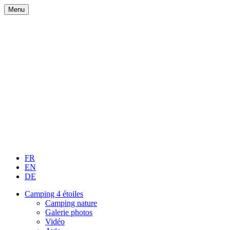
Menu
FR
EN
DE
Camping 4 étoiles
Camping nature
Galerie photos
Vidéo